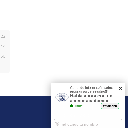
22
44
66
Canal de información sobre
programas de estudio🎓
Habla ahora con un
asesor académico
Online
Whatsapp
Contacto y admisiones
+34 954 29 30 81
escuela@esh.es