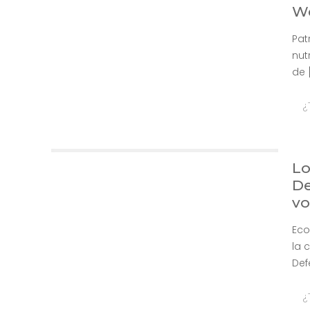
We
Pat
nut
de
¿
Lo
De
vo
Eco
la 
Def
¿