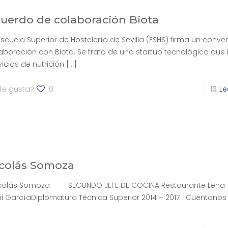
uerdo de colaboración Biota
Escuela Superior de Hostelería de Sevilla (ESHS) firma un conve
aboración con Biota. Se trata de una startup tecnológica que 
vicios de nutrición
[…]
Te gusta?
0
Le
colás Somoza
olás Somoza SEGUNDO JEFE DE COCINA Restaurante Leña 
i GarcíaDiplomatura Técnica Superior 2014 – 2017 Cuéntanos