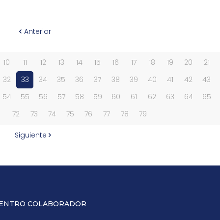
Anterior
10
11
12
13
14
15
16
17
18
19
20
21
32
33
34
35
36
37
38
39
40
41
42
43
54
55
56
57
58
59
60
61
62
63
64
65
1
72
73
74
75
76
77
78
79
Siguiente
ENTRO COLABORADOR