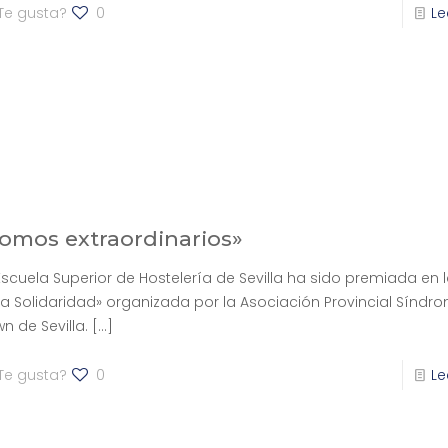
Te gusta?
0
Le
omos extraordinarios»
Escuela Superior de Hostelería de Sevilla ha sido premiada en 
la Solidaridad» organizada por la Asociación Provincial Síndr
n de Sevilla.
[…]
Te gusta?
0
Le