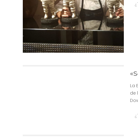
¿
«S
La 
de 
Dow
¿