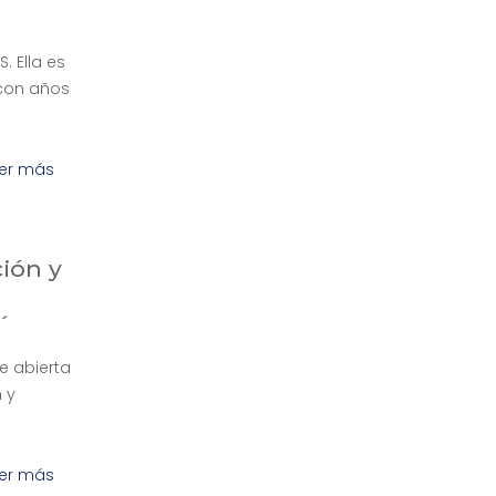
. Ella es
 con años
er más
ión y
´
e abierta
 y
er más