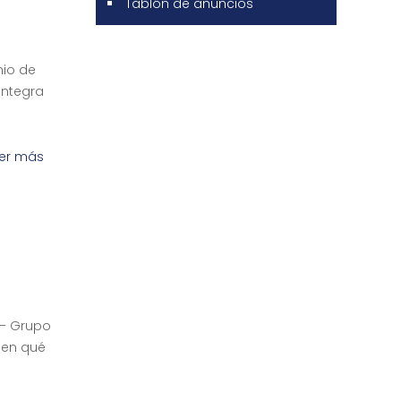
Tablón de anuncios
nio de
integra
er más
– Grupo
 en qué