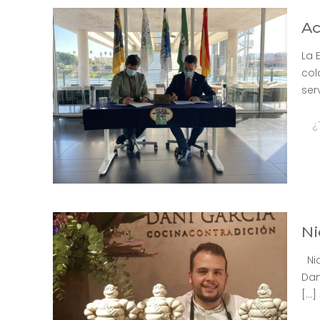
Ac
La 
col
ser
¿
Ni
Nic
Dan
[…]