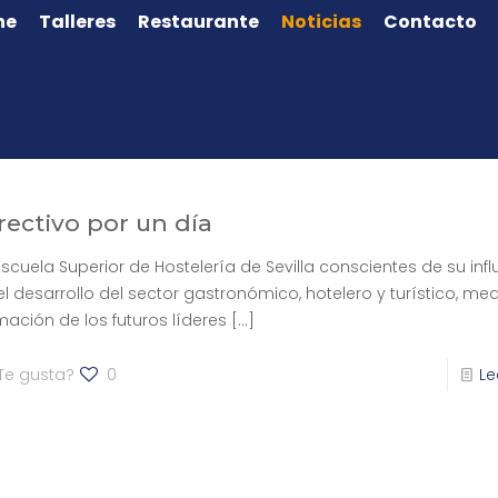
ne
Talleres
Restaurante
Noticias
Contacto
rectivo por un día
Escuela Superior de Hostelería de Sevilla conscientes de su inf
el desarrollo del sector gastronómico, hotelero y turístico, med
mación de los futuros líderes
[…]
Te gusta?
0
Le