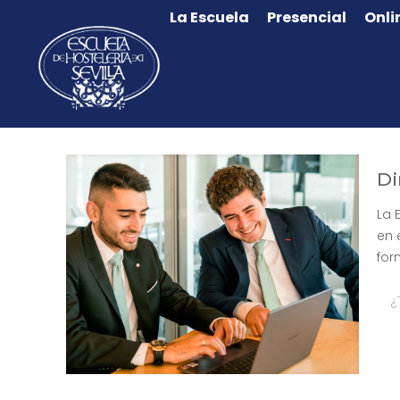
La Escuela
Presencial
Onli
Di
La 
en 
for
¿