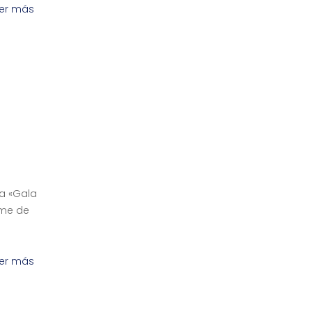
er más
la «Gala
ome de
er más