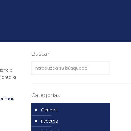
Buscar
luencia
iante la
Categorías
er más
General
Recetas