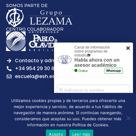
SOMOS PARTE DE
CENTRO COLABORADOR
Canal de información
sobre programas de
estudio🎓
Contacto y admisiones
Habla ahora con un
asesor académico
+34 954 29 30 81
Online
Whatsapp
escuela@esh.es
Utilizamos cookies propias y de terceros para ofrecerte una
mejor experiencia y servicio, de acuerdo a tus hábitos de
Aviso legal
Política de Privacidad
Política de Cookies
Comenzar chat
navegación de manera anónima. Si continúas navegando,
Política de calidad
Tablón de anuncios
consideramos que aceptas su uso. Puedes obtener más
Escuela Superior de Hostelería de Sevilla | 2026 | Todos los
información en nuestra Política de Cookies.
derechos reservados
Acepto
Leer más