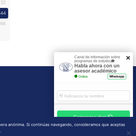
22
44
66
Canal de información sobre
programas de estudio🎓
Habla ahora con un
asesor académico
Online
Whatsapp
Contacto y admisiones
+34 954 29 30 81
escuela@esh.es
Comenzar chat
manera anónima. Si continúas navegando, consideramos que aceptas
.
Tablón de anuncios