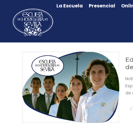
La Escuela
Presencial
Onli
Ed
de
Not
Esp
de 
¿