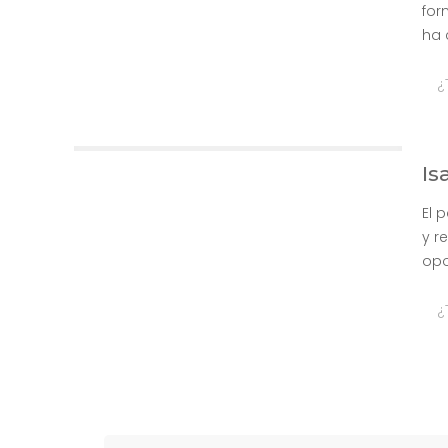
for
ha 
¿
Is
El 
y r
opo
¿