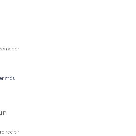
 comedor
er más
 un
a recibir