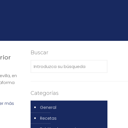
Buscar
rior
villa, en
taforma
Categorías
er más
General
Recetas