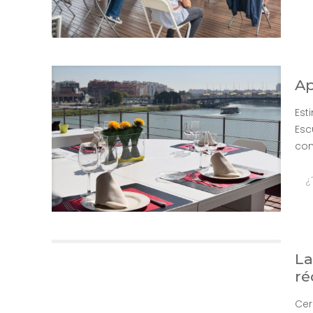
Ap
Est
Esc
com
¿
La
ré
Cer