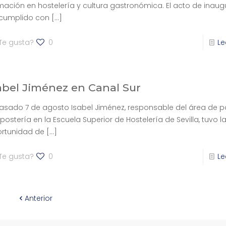
mación en hostelería y cultura gastronómica. El acto de inaug
cumplido con
[…]
Te gusta?
0
Le
abel Jiménez en Canal Sur
pasado 7 de agosto Isabel Jiménez, responsable del área de p
epostería en la Escuela Superior de Hostelería de Sevilla, tuvo l
rtunidad de
[…]
Te gusta?
0
Le
Anterior