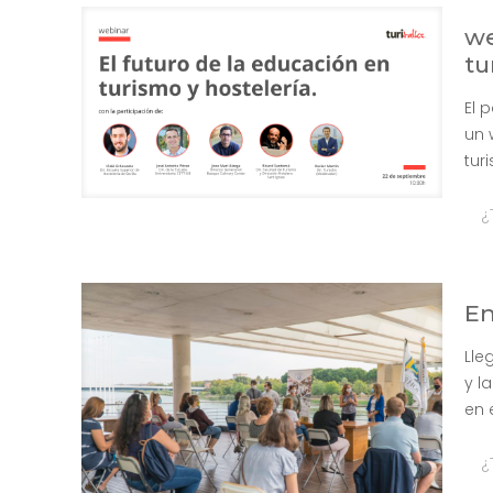
we
tu
El 
un 
tur
¿
En
Lle
y l
en 
¿