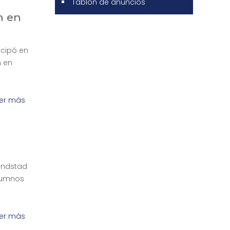
Tablón de anuncios
n en
icipó en
n en
er más
andstad
alumnos
er más