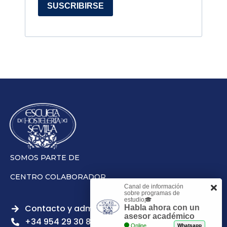
SUSCRIBIRSE
SOMOS PARTE DE
CENTRO COLABORADOR
Canal de información
sobre programas de
estudio🎓
Contacto y admisiones
Habla ahora con un
asesor académico
+34 954 29 30 81
Online
Whatsapp