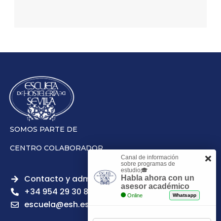
SOMOS PARTE DE
CENTRO COLABORADOR
Canal de información
sobre programas de
estudio🎓
Contacto y admisiones
Habla ahora con un
asesor académico
+34 954 29 30 81
Online
Whatsapp
escuela@esh.es