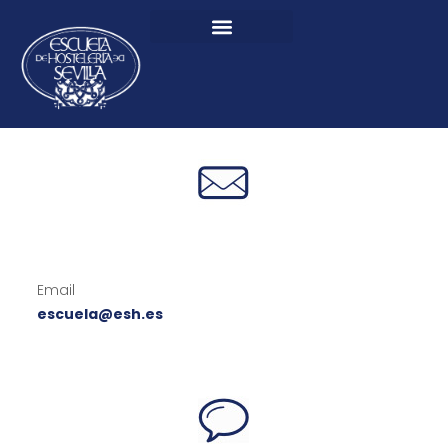
Email
escuela@esh.es