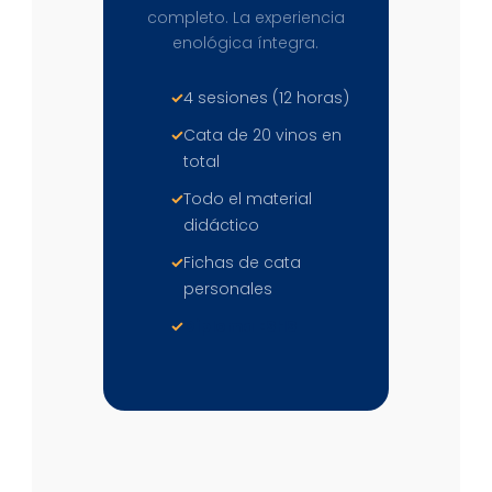
completo. La experiencia
enológica íntegra.
4 sesiones (12 horas)
Cata de 20 vinos en
total
Todo el material
didáctico
Fichas de cata
personales
Diploma ESHS