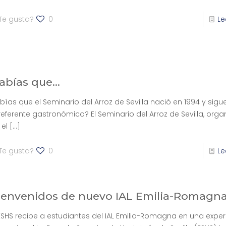
Te gusta?
0
Le
abías que…
bías que el Seminario del Arroz de Sevilla nació en 1994 y sigu
referente gastronómico? El Seminario del Arroz de Sevilla, org
 el
[…]
Te gusta?
0
Le
ienvenidos de nuevo IAL Emilia-Romagna
ESHS recibe a estudiantes del IAL Emilia-Romagna en una exper