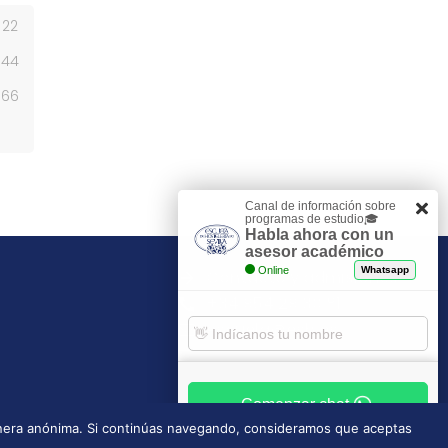
22
44
66
Canal de información sobre
programas de estudio🎓
Habla ahora con un
asesor académico
Online
Whatsapp
Contacto y admisiones
+34 954 29 30 81
escuela@esh.es
Comenzar chat
manera anónima. Si continúas navegando, consideramos que aceptas