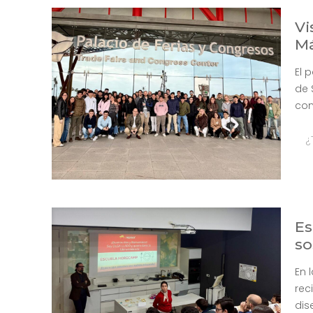
Vi
M
El 
de 
con
¿
Es
so
En 
rec
dis