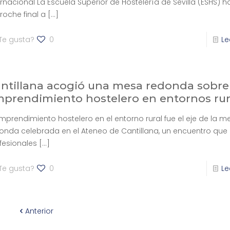
ernacional La Escuela Superior de Hostelería de Sevilla (ESHS) 
broche final a
[…]
Te gusta?
0
Le
ntillana acogió una mesa redonda sobre
prendimiento hostelero en entornos rur
emprendimiento hostelero en el entorno rural fue el eje de la m
onda celebrada en el Ateneo de Cantillana, un encuentro que 
fesionales
[…]
Te gusta?
0
Le
Anterior