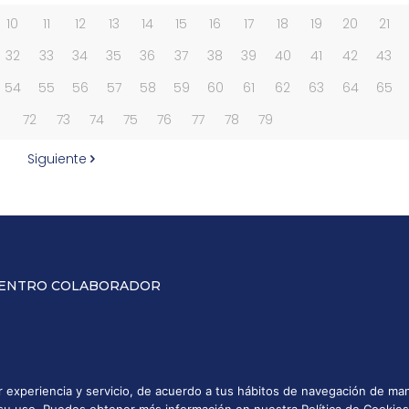
10
11
12
13
14
15
16
17
18
19
20
21
32
33
34
35
36
37
38
39
40
41
42
43
54
55
56
57
58
59
60
61
62
63
64
65
1
72
73
74
75
76
77
78
79
Siguiente
ENTRO COLABORADOR
or experiencia y servicio, de acuerdo a tus hábitos de navegación de 