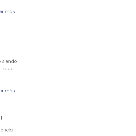
er más
e siendo
anizado
er más
!
iencia