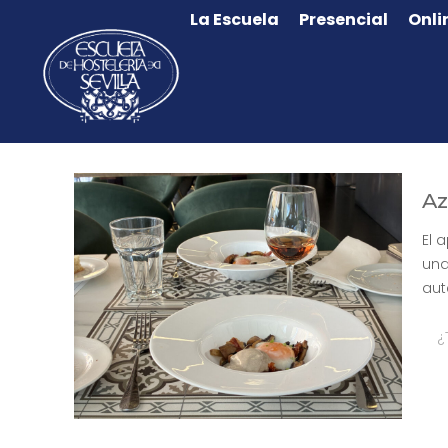
La Escuela
Presencial
Onli
Az
El 
una
aut
¿