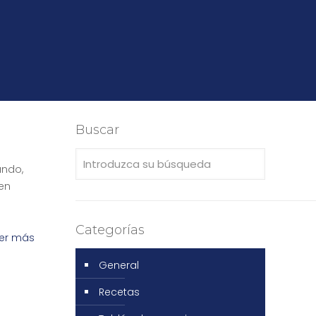
Buscar
undo,
en
Categorías
er más
General
Recetas