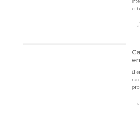
int
el 
¿
Ca
em
El 
red
pro
¿