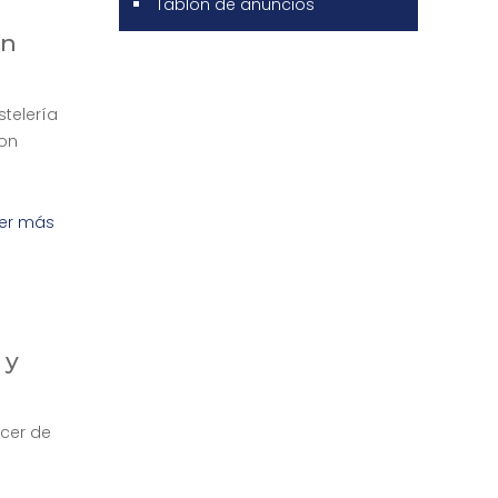
Tablón de anuncios
en
stelería
ron
er más
 y
acer de