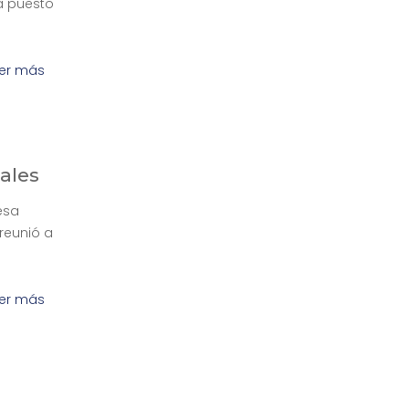
ha puesto
er más
ales
esa
reunió a
er más