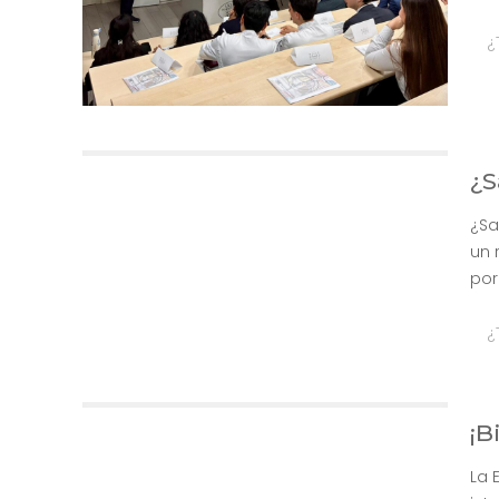
¿
¿S
¿Sa
un 
por
¿
¡B
La 