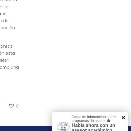
n los
res
s de
rección,
pañías
con esta
les”,
 como una
0
Canal de información sobre
programas de estudio🎓
Habla ahora con un
asesor académico