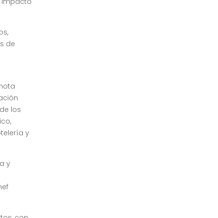
u impacto
os,
ás de
e
emota
ación
 de los
ico,
telería y
a y
hef
tos, con