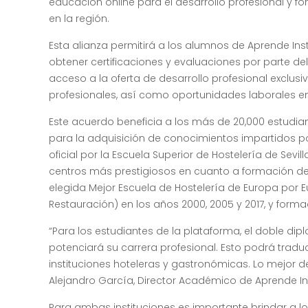
educación online para el desarrollo profesional y 
en la región.
Esta alianza permitirá a los alumnos de Aprende Ins
obtener certificaciones y evaluaciones por parte d
acceso a la oferta de desarrollo profesional exclu
profesionales, así como oportunidades laborales en
Este acuerdo beneficia a los más de 20,000 estudian
para la adquisición de conocimientos impartidos po
oficial por la Escuela Superior de Hostelería de Sev
centros más prestigiosos en cuanto a formación de pr
elegida Mejor Escuela de Hostelería de Europa por E
Restauración) en los años 2000, 2005 y 2017, y form
“Para los estudiantes de la plataforma, el doble d
potenciará su carrera profesional. Esto podrá trad
instituciones hoteleras y gastronómicas. Lo mejor d
Alejandro García, Director Académico de Aprende Ins
Para ambas instituciones es importante brindar a l