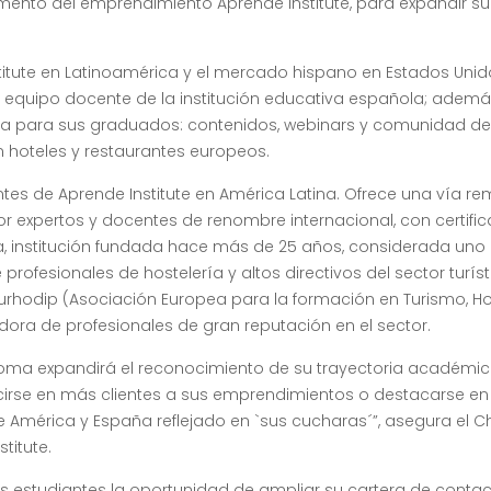
fomento del emprendimiento Aprende Institute, para expandir s
titute en Latinoamérica y el mercado hispano en Estados Unid
el equipo docente de la institución educativa española; adem
siva para sus graduados: contenidos, webinars y comunidad d
 hoteles y restaurantes europeos.
tes de Aprende Institute en América Latina. Ofrece una vía r
r expertos y docentes de renombre internacional, con certific
illa, institución fundada hace más de 25 años, considerada uno
ofesionales de hostelería y altos directivos del sector turíst
urhodip (Asociación Europea para la formación en Turismo, Ho
adora de profesionales de gran reputación en el sector.
iploma expandirá el reconocimiento de su trayectoria académic
ucirse en más clientes a sus emprendimientos o destacarse en
e América y España reflejado en `sus cucharas´”, asegura el C
titute.
os estudiantes la oportunidad de ampliar su cartera de contac