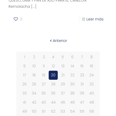
QUESO, LIMA Y PAN DE AJO PARA EL CANELÓN: ·
Remolacha
[…]
0
Leer más
Anterior
1
2
3
4
5
6
7
8
9
10
11
12
13
14
15
16
17
18
19
20
21
22
23
24
25
26
27
28
29
30
31
32
33
34
35
36
37
38
39
40
41
42
43
44
45
46
47
48
49
50
51
52
53
54
55
56