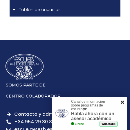
Tablón de anuncios
SOMOS PARTE DE
CENTRO COLABORADOR
Canal de información
sobre programas de
estudio🎓
Contacto y admisiones
Habla ahora con un
asesor académico
+34 954 29 30 81
Online
Whatsapp
escuela@esh.es