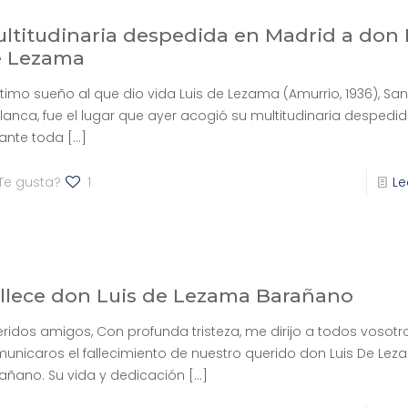
ltitudinaria despedida en Madrid a don 
e Lezama
último sueño al que dio vida Luis de Lezama (Amurrio, 1936), Sa
Blanca, fue el lugar que ayer acogió su multitudinaria despedid
ante toda
[…]
Te gusta?
1
Le
llece don Luis de Lezama Barañano
ridos amigos, Con profunda tristeza, me dirijo a todos vosotr
unicaros el fallecimiento de nuestro querido don Luis De Le
añano. Su vida y dedicación
[…]