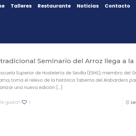
ne
Talleres
Restaurante
Noticias
Contacto
 tradicional Seminario del Arroz llega a l
Escuela Superior de Hostelería de Sevilla (ESHS), miembro del 
ama, toma el relevo de la histórica Taberna del Alabardero pa
anizar una nueva edición
[…]
Te gusta?
1
Le