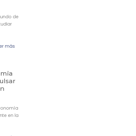
 mundo de
tudiar
er más
emia
ulsar
en
tronomía
nte en la