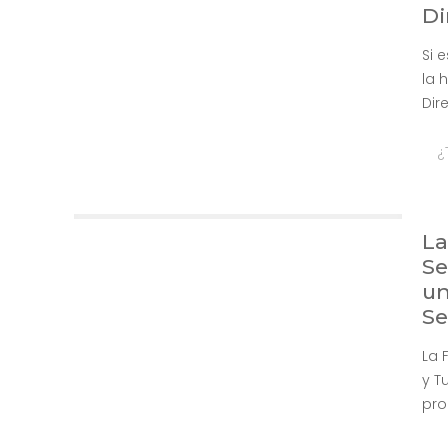
Di
Si 
la 
Dir
¿
La
Se
un
Se
La 
y T
pro