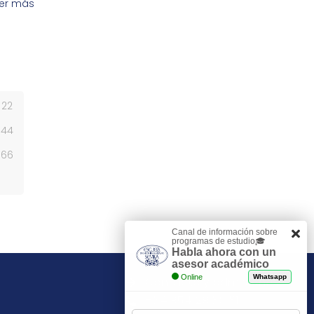
er más
22
44
66
Canal de información sobre
programas de estudio🎓
Habla ahora con un
asesor académico
Online
Whatsapp
Contacto y admisiones
+34 954 29 30 81