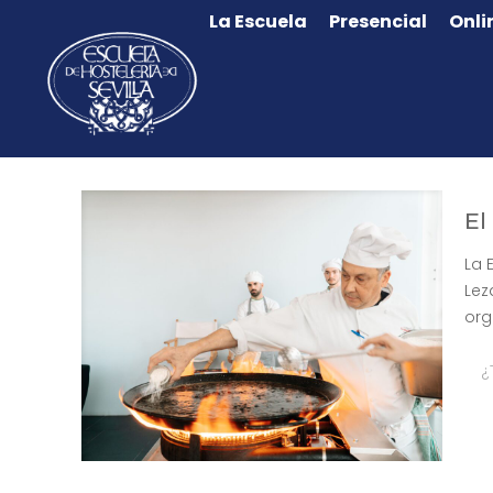
La Escuela
Presencial
Onli
El
La 
Lez
org
¿