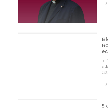
¿
Bi
Ro
ec
La 
sid
cat
¿
5 