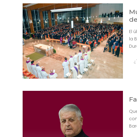
Mu
d
El 
la 
Dur
¿
Fa
Que
com
Bar