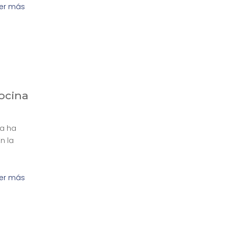
er más
ocina
ia ha
n la
er más