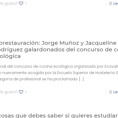
Te gusta?
1
Le
orestauración: Jorge Muñoz y Jacqueline
dríguez galardonados del concurso de c
ológica
final del concurso de cocina ecológica organizado por Ecoval
o nuevamente acogida por la Escuela Superior de Hostelería. E
egoría de profesional se ha proclamado
[…]
Te gusta?
1
Le
cosas que debes saber si quieres estudiar