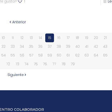
Te gusta?
1
Le
Anterior
10
11
12
13
14
15
16
17
18
19
20
21
32
33
34
35
36
37
38
39
40
41
42
43
54
55
56
57
58
59
60
61
62
63
64
65
1
72
73
74
75
76
77
78
79
Siguiente
ENTRO COLABORADOR