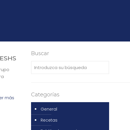
Buscar
a ESHS
Grupo
ra
Categorías
er más
General
Recetas