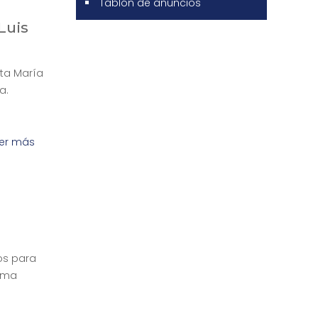
Tablón de anuncios
Luis
nta María
a.
er más
os para
zama