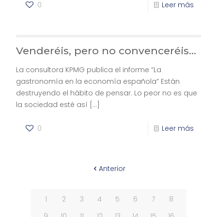
0
Leer más
Venderéis, pero no convenceréis…
La consultora KPMG publica el informe “La
gastronomía en la economía española” Están
destruyendo el hábito de pensar. Lo peor no es que
la sociedad esté así
[…]
0
Leer más
Anterior
1
2
3
4
5
6
7
8
9
10
11
12
13
14
15
16