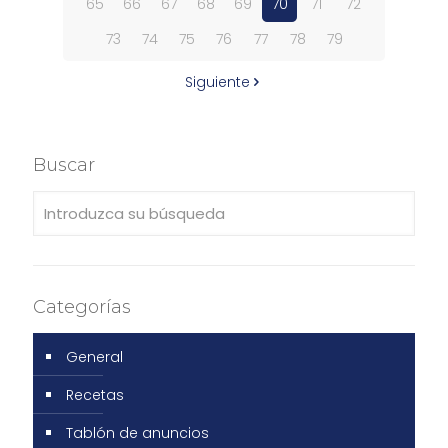
65
66
67
68
69
70
71
72
73
74
75
76
77
78
79
Siguiente
Buscar
Categorías
General
Recetas
Tablón de anuncios