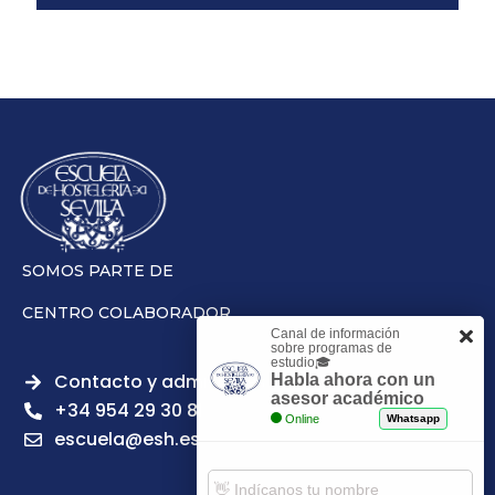
SOMOS PARTE DE
CENTRO COLABORADOR
Canal de información
sobre programas de
estudio🎓
Contacto y admisiones
Habla ahora con un
asesor académico
+34 954 29 30 81
Online
Whatsapp
escuela@esh.es