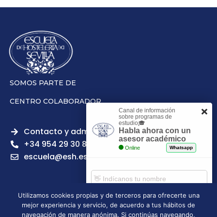
SOMOS PARTE DE
CENTRO COLABORADOR
Canal de información
sobre programas de
estudio🎓
Contacto y admisiones
Habla ahora con un
asesor académico
+34 954 29 30 81
Online
Whatsapp
escuela@esh.es
Utilizamos cookies propias y de terceros para ofrecerte una
mejor experiencia y servicio, de acuerdo a tus hábitos de
Aviso legal
Política de Privacidad
Política de Cookies
Comenzar chat
navegación de manera anónima. Si continúas navegando,