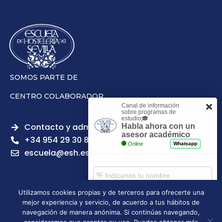
SOMOS PARTE DE
CENTRO COLABORADOR
Canal de información
sobre programas de
estudio🎓
Contacto y admisiones
Habla ahora con un
asesor académico
+34 954 29 30 81
Online
Whatsapp
escuela@esh.es
Utilizamos cookies propias y de terceros para ofrecerte una
mejor experiencia y servicio, de acuerdo a tus hábitos de
Aviso legal
Política de Privacidad
Política de Cookies
Comenzar chat
navegación de manera anónima. Si continúas navegando,
Política de calidad
Tablón de anuncios