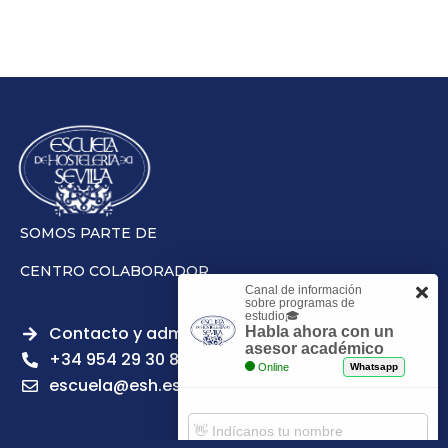
SOMOS PARTE DE
CENTRO COLABORADOR
Canal de información
sobre programas de
estudio🎓
Contacto y admisiones
Habla ahora con un
asesor académico
+34 954 29 30 81
Online
Whatsapp
escuela@esh.es