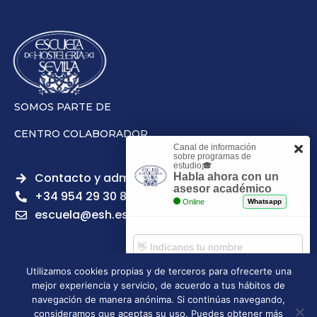
SOMOS PARTE DE
CENTRO COLABORADOR
Canal de información
sobre programas de
estudio🎓
Contacto y admisiones
Habla ahora con un
asesor académico
+34 954 29 30 81
Online
Whatsapp
escuela@esh.es
Utilizamos cookies propias y de terceros para ofrecerte una
mejor experiencia y servicio, de acuerdo a tus hábitos de
Aviso legal
Política de Privacidad
Política de Cookies
Comenzar chat
navegación de manera anónima. Si continúas navegando,
Política de calidad
Tablón de anuncios
consideramos que aceptas su uso. Puedes obtener más