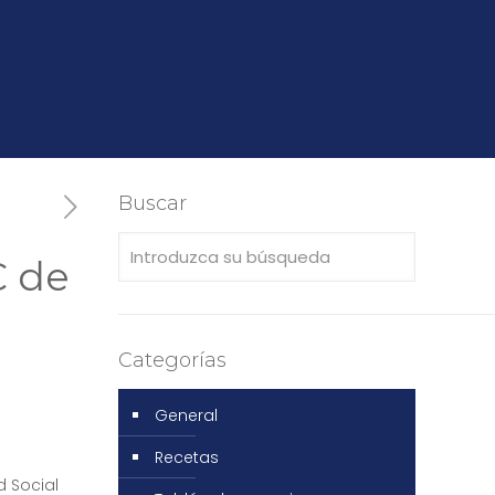
Buscar
C de
Categorías
General
Recetas
d Social