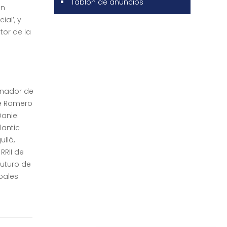
Tablón de anuncios
én
al’, y
tor de la
inador de
ge Romero
Daniel
lantic
ulló,
RRII de
futuro de
ipales