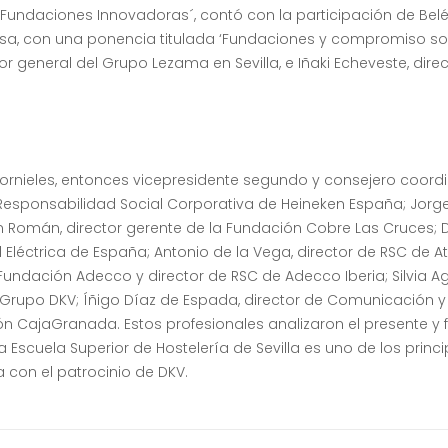
o `Fundaciones Innovadoras´, contó con la participación de Bel
sa, con una ponencia titulada ‘Fundaciones y compromiso soci
tor general del Grupo Lezama en Sevilla, e Iñaki Echeveste, direc
rnieles, entonces vicepresidente segundo y consejero coord
esponsabilidad Social Corporativa de Heineken España; Jor
n Román, director gerente de la Fundación Cobre Las Cruces; 
 Eléctrica de España; Antonio de la Vega, director de RSC de At
undación Adecco y director de RSC de Adecco Iberia; Silvia Ag
rupo DKV; Íñigo Díaz de Espada, director de Comunicación y 
ión CajaGranada. Estos profesionales analizaron el presente y 
a Escuela Superior de Hostelería de Sevilla es uno de los princ
a con el patrocinio de DKV.