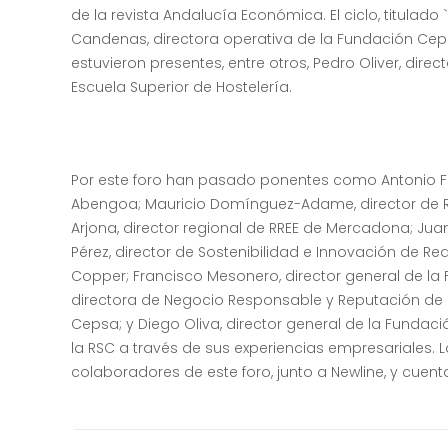
de la revista Andalucía Económica. El ciclo, titulad
Candenas, directora operativa de la Fundación Cep
estuvieron presentes, entre otros, Pedro Oliver, direc
Escuela Superior de Hostelería.
Por este foro han pasado ponentes como Antonio Fo
Abengoa; Mauricio Domínguez-Adame, director de R
Arjona, director regional de RREE de Mercadona; Jua
Pérez, director de Sostenibilidad e Innovación de Red
Copper; Francisco Mesonero, director general de la F
directora de Negocio Responsable y Reputación de G
Cepsa; y Diego Oliva, director general de la Fundac
la RSC a través de sus experiencias empresariales. L
colaboradores de este foro, junto a Newline, y cuent