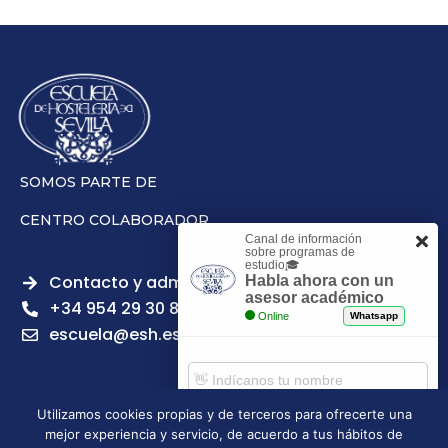
SOMOS PARTE DE
CENTRO COLABORADOR
Canal de información
sobre programas de
estudio🎓
Contacto y admisiones
Habla ahora con un
asesor académico
+34 954 29 30 81
Online
Whatsapp
escuela@esh.es
Utilizamos cookies propias y de terceros para ofrecerte una
mejor experiencia y servicio, de acuerdo a tus hábitos de
Aviso legal
Política de Privacidad
Política de Cookies