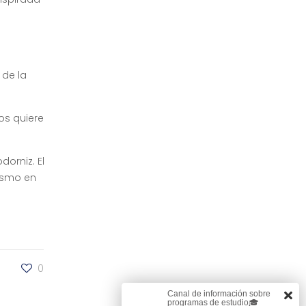
 de la
os quiere
orniz. El
nismo en
0
Canal de información sobre
programas de estudio🎓