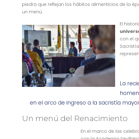
piedra que reflejan los hábitos alimenticios de la é
un menú.
El histor
universa
con el q
Sacristí
represen
La reci
homenaj
en el arco de ingreso a la sacristía mayor
Un menú del Renacimiento
En el marco de las celebr
con la Academia Sevillan