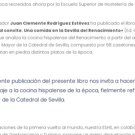
poca recreados ahora por la Escuela Superior de Hostelería de 
iador
Juan Clemente Rodríguez Estévez
ha publicado el libr
l convite. Una comida en la Sevilla del Renacimiento»
(Ed. 
ue analiza la cocina hispalense del Renacimiento a partir del a
a Mayor de la Catedral de Sevilla, compuesto por 68 casetone
tan en piedra distintos platos de la época.
ente publicación del presente libro nos invita a hace
e a la cocina hispalense de la época, fielmente ref
 de la Catedral de Sevilla.
aciones de la primera vuelta al mundo, nuestra ESHS, en colab
a de Gastronomía y Turismo, propone un menú degustación i