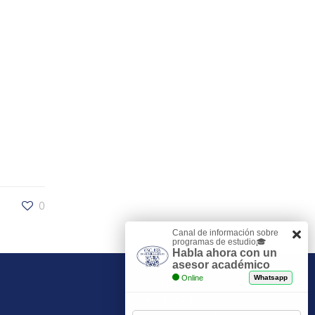
0
Canal de información sobre
programas de estudio🎓
Habla ahora con un
asesor académico
Online
Whatsapp
Contacto y admisiones
+34 954 29 30 81