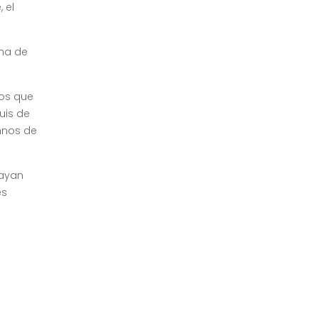
 el
una de
los que
uis de
umnos de
hayan
es