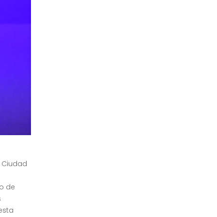
a Ciudad
to de
s
 esta