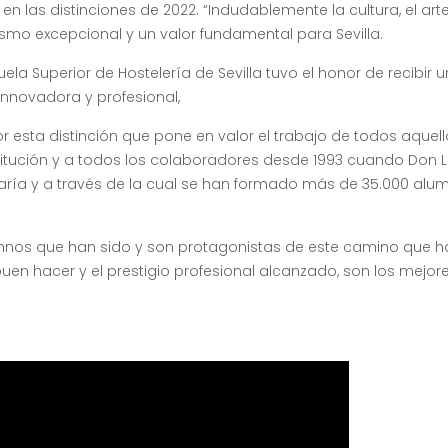
 las distinciones de 2022. “Indudablemente la cultura, el arte,
ismo excepcional y un valor fundamental para Sevilla.
la Superior de Hostelería de Sevilla tuvo el honor de recibir 
innovadora y profesional,
 esta distinción que pone en valor el trabajo de todos aquel
titución y a todos los colaboradores desde 1993 cuando Don L
onaría y a través de la cual se han formado más de 35.000 al
nos que han sido y son protagonistas de este camino que 
buen hacer y el prestigio profesional alcanzado, son los mejor