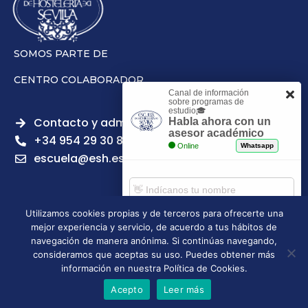
SOMOS PARTE DE
CENTRO COLABORADOR
Canal de información
sobre programas de
estudio🎓
Contacto y admisiones
Habla ahora con un
asesor académico
+34 954 29 30 81
Online
Whatsapp
escuela@esh.es
Utilizamos cookies propias y de terceros para ofrecerte una
mejor experiencia y servicio, de acuerdo a tus hábitos de
Aviso legal
Política de Privacidad
Política de Cookies
Comenzar chat
navegación de manera anónima. Si continúas navegando,
Política de calidad
Tablón de anuncios
consideramos que aceptas su uso. Puedes obtener más
Escuela Superior de Hostelería de Sevilla | 2026 | Todos los
información en nuestra Política de Cookies.
derechos reservados
Acepto
Leer más