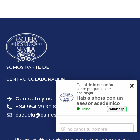
SOMOS PARTE DE
CENTRO COLABORADOR
Canal de información
sobre programas de
estudio🎓
Contacto y admisiones
Habla ahora con un
asesor académico
+34 954 29 30 81
Online
Whatsapp
escuela@esh.es
Utilizamos cookies propias y de terceros para ofrecerte una