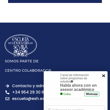
SOMOS PARTE DE
CENTRO COLABORADOR
Canal de información
sobre programas de
estudio🎓
Contacto y admisiones
Habla ahora con un
asesor académico
+34 954 29 30 81
Online
Whatsapp
escuela@esh.es