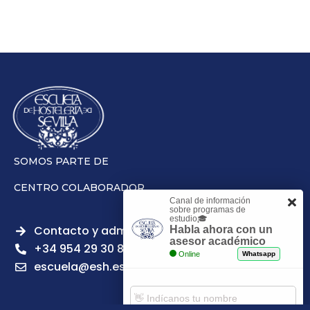
SOMOS PARTE DE
CENTRO COLABORADOR
Canal de información
sobre programas de
estudio🎓
Contacto y admisiones
Habla ahora con un
asesor académico
+34 954 29 30 81
Online
Whatsapp
escuela@esh.es