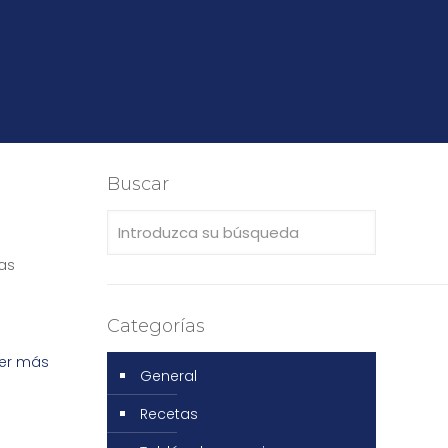
Buscar
as
Categorías
er más
General
Recetas