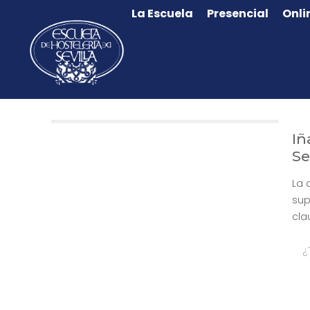
La Escuela
Presencial
Onli
Iñ
Se
La 
sup
cla
¿