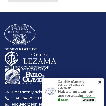
SOMOS PARTE DE
CENTRO COLABORADOR
Canal de información
sobre programas de
estudio🎓
Contacto y admisiones
Habla ahora con un
asesor académico
+34 954 29 30 81
Online
Whatsapp
escuela@esh.es