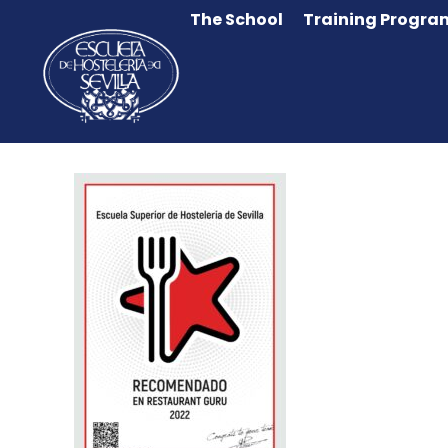
The School
Training Progra