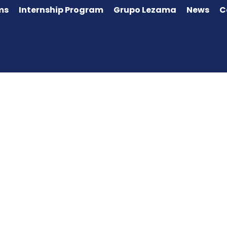
ms
Internship Program
Grupo Lezama
News
C