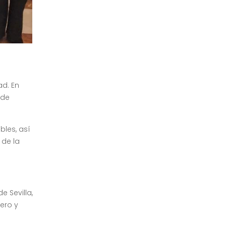
ad. En
 de
bles, así
 de la
 Sevilla,
ero y