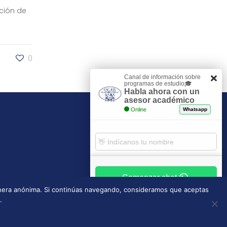
ción de
0
Canal de información sobre
programas de estudio🎓
Habla ahora con un
asesor académico
Online
Whatsapp
Contacto y admisiones
+34 954 29 30 81
escuela@esh.es
Comenzar chat
manera anónima. Si continúas navegando, consideramos que aceptas
.
Tablón de anuncios