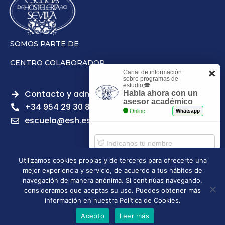
SOMOS PARTE DE
CENTRO COLABORADOR
Canal de información
sobre programas de
estudio🎓
Contacto y admisiones
Habla ahora con un
asesor académico
+34 954 29 30 81
Online
Whatsapp
escuela@esh.es
Utilizamos cookies propias y de terceros para ofrecerte una
mejor experiencia y servicio, de acuerdo a tus hábitos de
Aviso legal
Política de Privacidad
Política de Cookies
Comenzar chat
navegación de manera anónima. Si continúas navegando,
Política de calidad
Tablón de anuncios
consideramos que aceptas su uso. Puedes obtener más
Escuela Superior de Hostelería de Sevilla | 2026 | Todos los
información en nuestra Política de Cookies.
derechos reservados
Acepto
Leer más