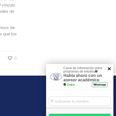
l vínculo
ales de
esor de
s que los
0
Canal de información sobre
programas de estudio🎓
Habla ahora con un
asesor académico
Online
Whatsapp
Contacto y admisiones
+34 954 29 30 81
escuela@esh.es