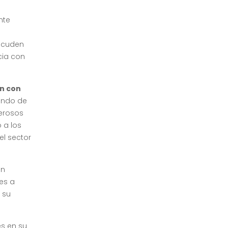
nte
 acuden
cia con
n con
yendo de
erosos
 a los
el sector
ón
es a
 su
es en su