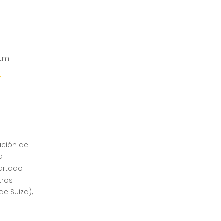
html
n
ación de
d
partado
tros
de Suiza),