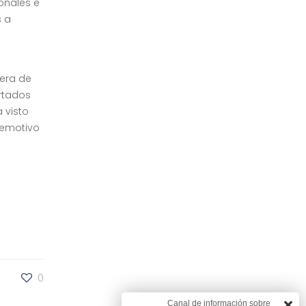
onales e
s a
dera de
artados
 visto
remotivo
0
Canal de información sobre