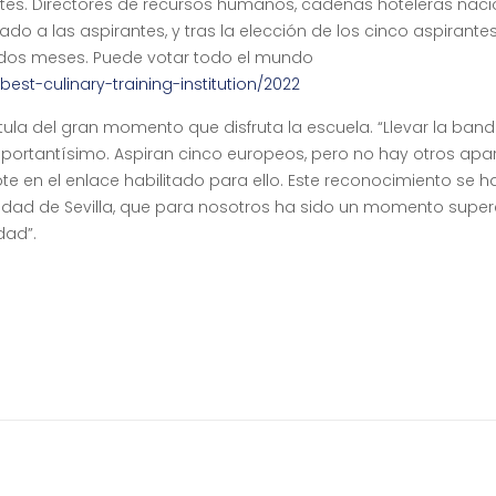
tes. Directores de recursos humanos, cadenas hoteleras naci
ado a las aspirantes, y tras la elección de los cinco aspirante
e dos meses. Puede votar todo el mundo
st-culinary-training-institution/2022
atula del gran momento que disfruta la escuela. “Llevar la ban
mportantísimo. Aspiran cinco europeos, pero no hay otros ap
e en el enlace habilitado para ello. Este reconocimiento se ha
udad de Sevilla, que para nosotros ha sido un momento supe
dad”.