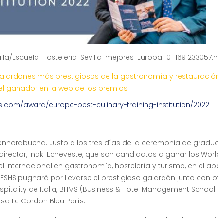
evilla/Escuela-Hosteleria-Sevilla-mejores-Europa_0_1691233057.
s galardones más prestigiosos de la gastronomía y restauració
 el ganador en la web de los premios
s.com/award/europe-best-culinary-training-institution/2022
e enhorabuena. Justo a los tres días de la ceremonia de gradu
director, Iñaki Echeveste, que son candidatos a ganar los Worl
l internacional en gastronomía, hostelería y turismo, en el a
La ESHS pugnará por llevarse el prestigioso galardón junto con o
ospitality de Italia, BHMS (Business & Hotel Management School 
esa Le Cordon Bleu París.