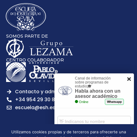
SOMOS PARTE DE
CENTRO COLABORADOR
Canal de información
sobre programas de
estudio🎓
Contacto y admisiones
Habla ahora con un
asesor académico
+34 954 29 30 81
Online
Whatsapp
escuela@esh.es
Utilizamos cookies propias y de terceros para ofrecerte una