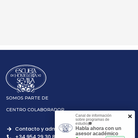
SOMOS PARTE DE
CENTRO COLABORADOR
Canal de información
sobre programas de
estudio🎓
Contacto y admisiones
Habla ahora con un
asesor académico
+34 954 29 30 81