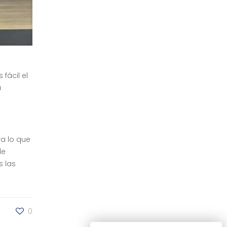
fácil el
a
ra lo que
de
s las
0