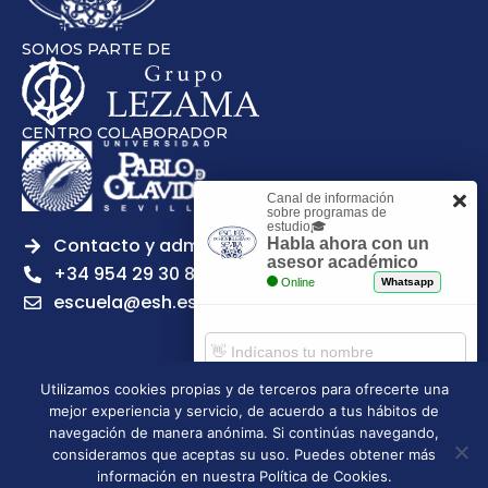
SOMOS PARTE DE
CENTRO COLABORADOR
Canal de información
sobre programas de
estudio🎓
Contacto y admisiones
Habla ahora con un
asesor académico
+34 954 29 30 81
Online
Whatsapp
escuela@esh.es
Utilizamos cookies propias y de terceros para ofrecerte una
mejor experiencia y servicio, de acuerdo a tus hábitos de
Aviso legal
Política de Privacidad
Política de Cookies
Comenzar chat
navegación de manera anónima. Si continúas navegando,
Política de calidad
Tablón de anuncios
consideramos que aceptas su uso. Puedes obtener más
Escuela Superior de Hostelería de Sevilla | 2026 | Todos los
información en nuestra Política de Cookies.