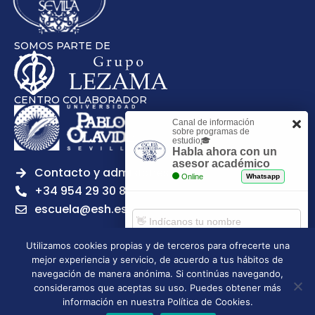
SOMOS PARTE DE
CENTRO COLABORADOR
Canal de información
sobre programas de
estudio🎓
Habla ahora con un
asesor académico
Contacto y admisiones
Online
Whatsapp
+34 954 29 30 81
escuela@esh.es
Utilizamos cookies propias y de terceros para ofrecerte una
mejor experiencia y servicio, de acuerdo a tus hábitos de
Comenzar chat
navegación de manera anónima. Si continúas navegando,
Legal notice
Privacy Policy
Cookies Policy
consideramos que aceptas su uso. Puedes obtener más
Escuela Superior de Hostelería de Sevilla | 2026 | Todos los
información en nuestra Política de Cookies.