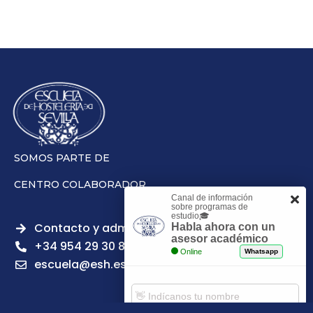
SOMOS PARTE DE
CENTRO COLABORADOR
Canal de información
sobre programas de
estudio🎓
Contacto y admisiones
Habla ahora con un
asesor académico
+34 954 29 30 81
Online
Whatsapp
escuela@esh.es