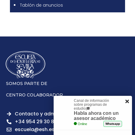
Tablón de anuncios
SOMOS PARTE DE
CENTRO COLABORADOR
Canal de información
sobre programas de
estudio🎓
Contacto y admisiones
Habla ahora con un
asesor académico
+34 954 29 30 81
Online
Whatsapp
escuela@esh.es