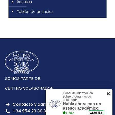
Recetas
Tablón de anuncios
SOMOS PARTE DE
CENTRO COLABORADOR
Canal de información
sobre programas de
estudio🎓
Contacto y admisiones
Habla ahora con un
asesor académico
+34 954 29 30 81
Online
Whatsapp