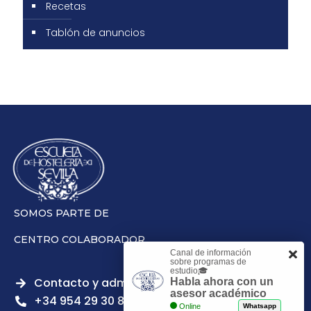
Recetas
Tablón de anuncios
SOMOS PARTE DE
CENTRO COLABORADOR
Canal de información
sobre programas de
estudio🎓
Contacto y admisiones
Habla ahora con un
asesor académico
+34 954 29 30 81
Online
Whatsapp