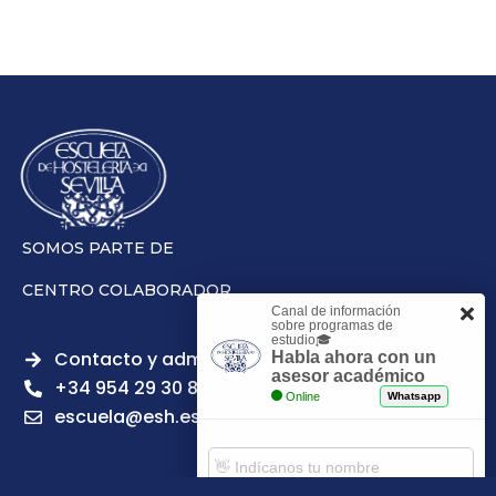
SOMOS PARTE DE
CENTRO COLABORADOR
Canal de información
sobre programas de
estudio🎓
Contacto y admisiones
Habla ahora con un
asesor académico
+34 954 29 30 81
Online
Whatsapp
escuela@esh.es