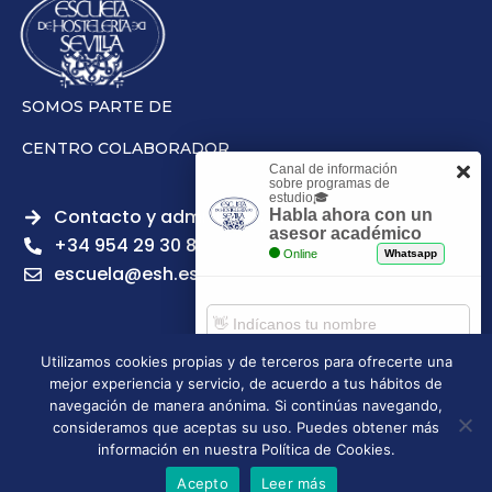
SOMOS PARTE DE
CENTRO COLABORADOR
Canal de información
sobre programas de
estudio🎓
Contacto y admisiones
Habla ahora con un
asesor académico
+34 954 29 30 81
Online
Whatsapp
escuela@esh.es
Utilizamos cookies propias y de terceros para ofrecerte una
mejor experiencia y servicio, de acuerdo a tus hábitos de
Aviso legal
Política de Privacidad
Política de Cookies
Comenzar chat
navegación de manera anónima. Si continúas navegando,
Política de calidad
Tablón de anuncios
consideramos que aceptas su uso. Puedes obtener más
Escuela Superior de Hostelería de Sevilla | 2026 | Todos los
información en nuestra Política de Cookies.
derechos reservados
Acepto
Leer más