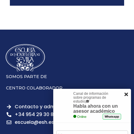
SOMOS PARTE DE
CENTRO COLABORADOR
Canal de información
sobre programas de
estudio🎓
Contacto y admisiones
Habla ahora con un
asesor académico
+34 954 29 30 81
Online
Whatsapp
escuela@esh.es