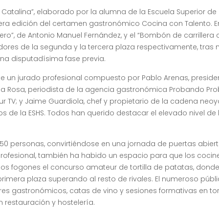
e Catalina”, elaborado por la alumna de la Escuela Superior de
mera edición del certamen gastronómico Cocina con Talento. En
o”, de Antonio Manuel Fernández, y el “Bombón de carrillera 
dores de la segunda y la tercera plaza respectivamente, tras
na disputadísima fase previa.
e un jurado profesional compuesto por Pablo Arenas, preside
de la Rosa, periodista de la agencia gastronómica Probando Pr
r TV; y Jaime Guardiola, chef y propietario de la cadena neoy
os de la ESHS. Todos han querido destacar el elevado nivel de 
50 personas, convirtiéndose en una jornada de puertas abiert
 profesional, también ha habido un espacio para que los cocin
os fogones el concurso amateur de tortilla de patatas, dond
rimera plaza superando al resto de rivales. El numeroso públ
res gastronómicos, catas de vino y sesiones formativas en tor
n restauración y hostelería.