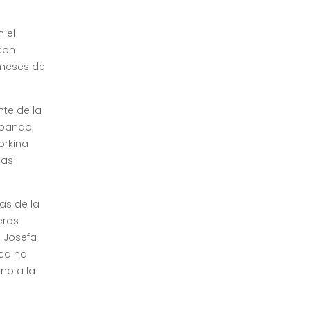
 el
con
 meses de
nte de la
obando;
orkina
las
as de la
eros
e Josefa
ico ha
no a la