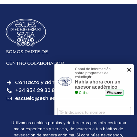
SOMOS PARTE DE
CENTRO COLABORADOR
Canal de información
sobre programas de
estudio🎓
Contacto y admisiones
Habla ahora con un
asesor académico
+34 954 29 30 81
Online
Whatsapp
escuela@esh.es
Utilizamos cookies propias y de terceros para ofrecerte una
mejor experiencia y servicio, de acuerdo a tus hábitos de
Aviso legal
Política de Privacidad
Política de Cookies
Comenzar chat
navegación de manera anónima. Si continúas navegando,