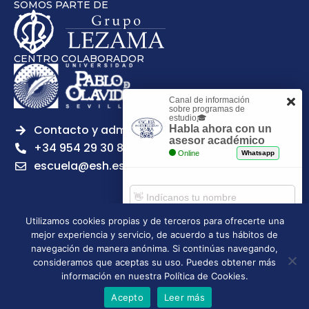
SOMOS PARTE DE
CENTRO COLABORADOR
Canal de información
sobre programas de
estudio🎓
Contacto y admisiones
Habla ahora con un
asesor académico
+34 954 29 30 81
Online
Whatsapp
escuela@esh.es
Utilizamos cookies propias y de terceros para ofrecerte una
mejor experiencia y servicio, de acuerdo a tus hábitos de
Aviso legal
Política de Privacidad
Política de Cookies
Comenzar chat
navegación de manera anónima. Si continúas navegando,
Política de calidad
Tablón de anuncios
consideramos que aceptas su uso. Puedes obtener más
Escuela Superior de Hostelería de Sevilla | 2026 | Todos los
información en nuestra Política de Cookies.
derechos reservados
Acepto
Leer más