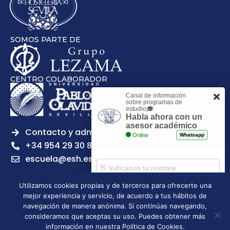
SOMOS PARTE DE
CENTRO COLABORADOR
Canal de información
sobre programas de
estudio🎓
Habla ahora con un
asesor académico
Contacto y admisiones
Online
Whatsapp
+34 954 29 30 81
escuela@esh.es
Utilizamos cookies propias y de terceros para ofrecerte una
mejor experiencia y servicio, de acuerdo a tus hábitos de
Comenzar chat
navegación de manera anónima. Si continúas navegando,
Legal notice
Privacy Policy
Cookies Policy
consideramos que aceptas su uso. Puedes obtener más
Escuela Superior de Hostelería de Sevilla | 2026 | Todos los
información en nuestra Política de Cookies.