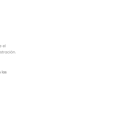
e el
stración.
 las