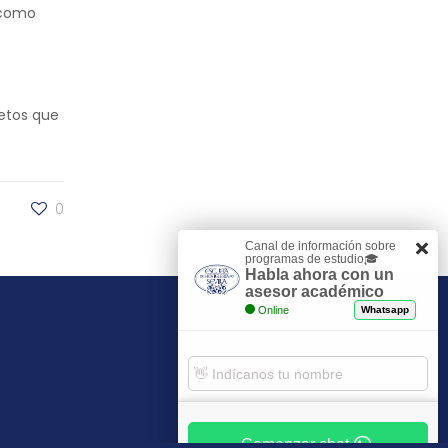
 como
retos que
0
Canal de información sobre
programas de estudio🎓
Habla ahora con un
asesor académico
Online
Whatsapp
Contacto y admisiones
+34 954 29 30 81
escuela@esh.es
Comenzar chat