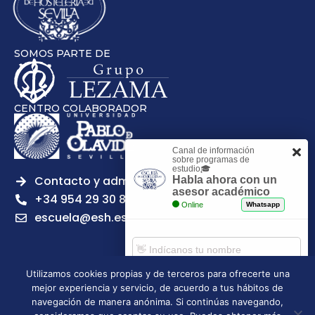
SOMOS PARTE DE
CENTRO COLABORADOR
Canal de información
sobre programas de
estudio🎓
Contacto y admisiones
Habla ahora con un
asesor académico
+34 954 29 30 81
Online
Whatsapp
escuela@esh.es
Utilizamos cookies propias y de terceros para ofrecerte una
mejor experiencia y servicio, de acuerdo a tus hábitos de
Aviso legal
Política de Privacidad
Política de Cookies
Comenzar chat
navegación de manera anónima. Si continúas navegando,
Política de calidad
Tablón de anuncios