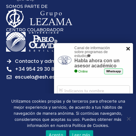
SOMOS PARTE DE
CENTRO COLABORADOR
Canal de información
sobre programas de
estudio🎓
Contacto y admisiones
Habla ahora con un
asesor académico
+34 954 29 30 81
Online
Whatsapp
escuela@esh.es
Utilizamos cookies propias y de terceros para ofrecerte una
mejor experiencia y servicio, de acuerdo a tus hábitos de
Aviso legal
Política de Privacidad
Política de Cookies
Comenzar chat
navegación de manera anónima. Si continúas navegando,
Política de calidad
Tablón de anuncios
consideramos que aceptas su uso. Puedes obtener más
Escuela Superior de Hostelería de Sevilla | 2026 | Todos los
información en nuestra Política de Cookies.
derechos reservados
Acepto
Leer más